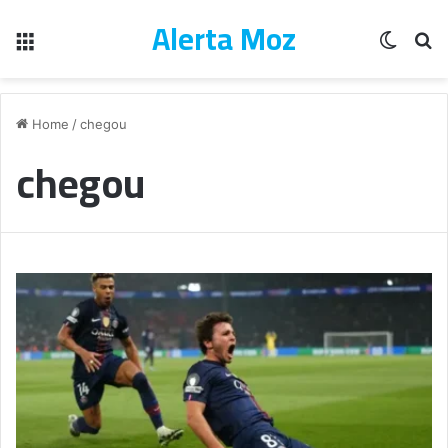
Alerta Moz
Menu
Switch
Pe
Home
/
chegou
chegou