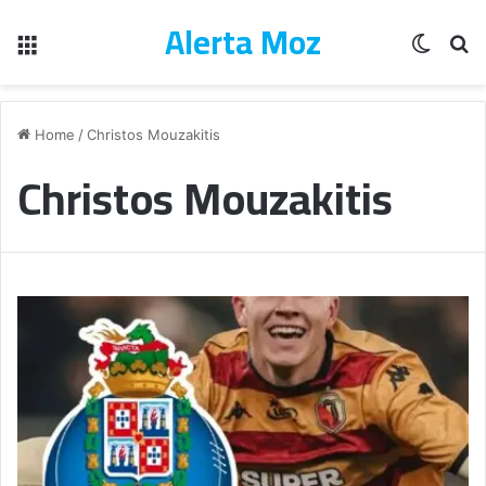
Alerta Moz
Menu
Switch
Pe
Home
/
Christos Mouzakitis
Christos Mouzakitis