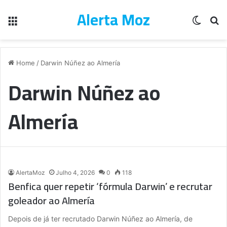
Alerta Moz
Menu
Switch
Pe
Home
/
Darwin Núñez ao Almería
Darwin Núñez ao
Almería
AlertaMoz
Julho 4, 2026
0
118
Benfica quer repetir ‘fórmula Darwin’ e recrutar
goleador ao Almería
Depois de já ter recrutado Darwin Núñez ao Almería, de