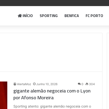
INÍCIO
SPORTING
BENFICA
FC PORTO
AlertaMoz
Junho 10, 2026
0
304
gigante alemão negoceia com o Lyon
por Afonso Moreira
Sporting atento: gigante alemão negoceia com o