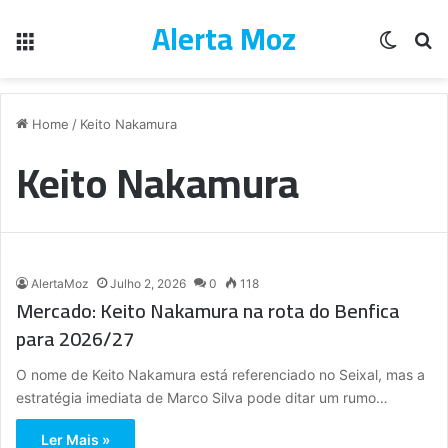
Alerta Moz
Menu
Switch
Pe
Home
/
Keito Nakamura
Keito Nakamura
AlertaMoz
Julho 2, 2026
0
118
​Mercado: Keito Nakamura na rota do Benfica
para 2026/27
O nome de Keito Nakamura está referenciado no Seixal, mas a
estratégia imediata de Marco Silva pode ditar um rumo…
Ler Mais »