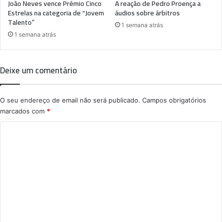
João Neves vence Prémio Cinco
A reação de Pedro Proença a
Estrelas na categoria de “Jovem
áudios sobre árbitros
Talento”
1 semana atrás
1 semana atrás
Deixe um comentário
O seu endereço de email não será publicado.
Campos obrigatórios
marcados com
*
C
o
m
e
n
t
á