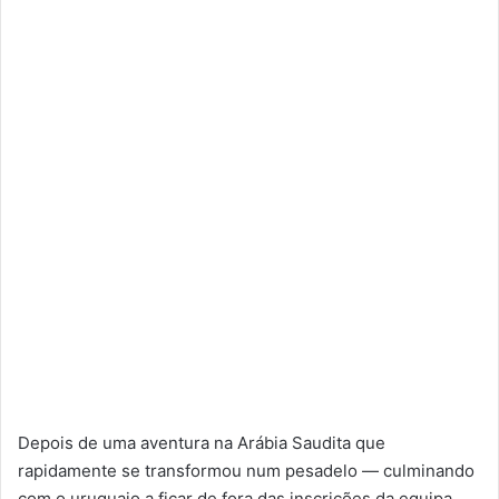
​Depois de uma aventura na Arábia Saudita que
rapidamente se transformou num pesadelo — culminando
com o uruguaio a ficar de fora das inscrições da equipa