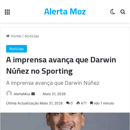
Alerta Moz
Menu
Switch
Pe
Home
/
Notícias
Notícias
​A imprensa avança que Darwin
Núñez no Sporting
​A imprensa avança que Darwin Núñez
Send
AlertaMoz
Maio 31, 2026
an
Última Actualização Maio 31, 2026
0
471
lido 1 minuto
email