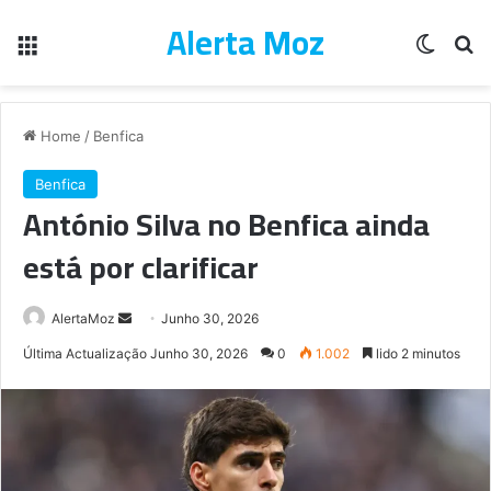
Alerta Moz
Menu
Switch
Pe
Home
/
Benfica
Benfica
António Silva no Benfica ainda
está por clarificar
Send
AlertaMoz
Junho 30, 2026
an
Última Actualização Junho 30, 2026
0
1.002
lido 2 minutos
email