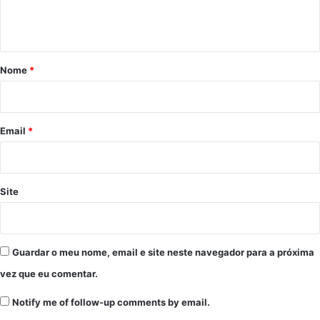
n
t
á
r
Nome
*
i
o
*
Email
*
Site
Guardar o meu nome, email e site neste navegador para a próxima
vez que eu comentar.
Notify me of follow-up comments by email.