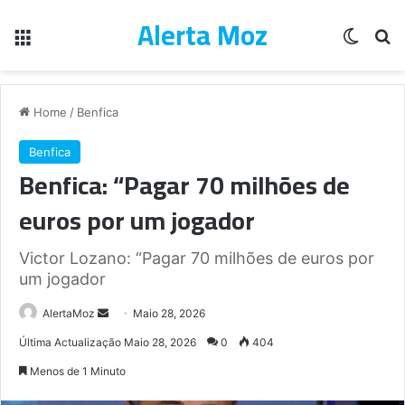
Alerta Moz
Menu
Switch
Pe
Home
/
Benfica
Benfica
Benfica: “Pagar 70 milhões de
euros por um jogador
Victor Lozano: “Pagar 70 milhões de euros por
um jogador
Send
AlertaMoz
Maio 28, 2026
an
Última Actualização Maio 28, 2026
0
404
email
Menos de 1 Minuto