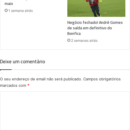
maio
1 semana atrás
Negócio fechado! André Gomes
de saída em definitivo do
Benfica
2 semanas atrás
Deixe um comentário
O seu endereço de email não será publicado.
Campos obrigatórios
marcados com
*
C
o
m
e