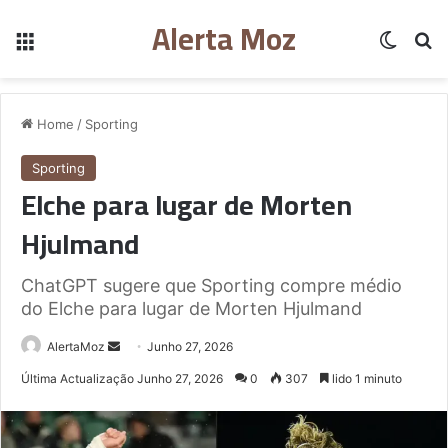
Alerta Moz
Menu
Switch
Pe
Home
/
Sporting
Sporting
Elche para lugar de Morten
Hjulmand
ChatGPT sugere que Sporting compre médio
do Elche para lugar de Morten Hjulmand
Send
AlertaMoz
Junho 27, 2026
an
Última Actualização Junho 27, 2026
0
307
lido 1 minuto
email