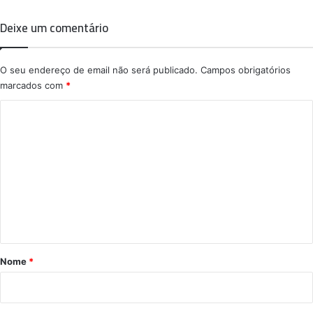
Deixe um comentário
O seu endereço de email não será publicado.
Campos obrigatórios
marcados com
*
C
o
m
e
n
t
á
r
Nome
*
i
o