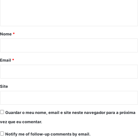
n
t
á
r
Nome
*
i
o
*
Email
*
Site
Guardar o meu nome, email e site neste navegador para a próxima
vez que eu comentar.
Notify me of follow-up comments by email.