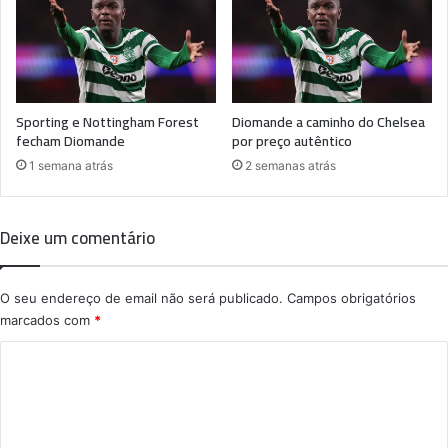
Sporting e Nottingham Forest
Diomande a caminho do Chelsea
fecham Diomande
por preço autêntico
1 semana atrás
2 semanas atrás
Deixe um comentário
O seu endereço de email não será publicado.
Campos obrigatórios
marcados com
*
C
o
m
e