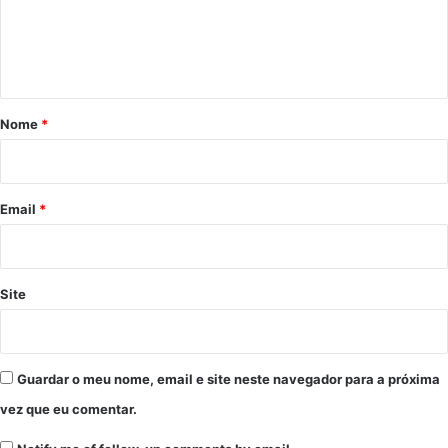
n
t
á
r
Nome
*
i
o
*
Email
*
Site
Guardar o meu nome, email e site neste navegador para a próxima
vez que eu comentar.