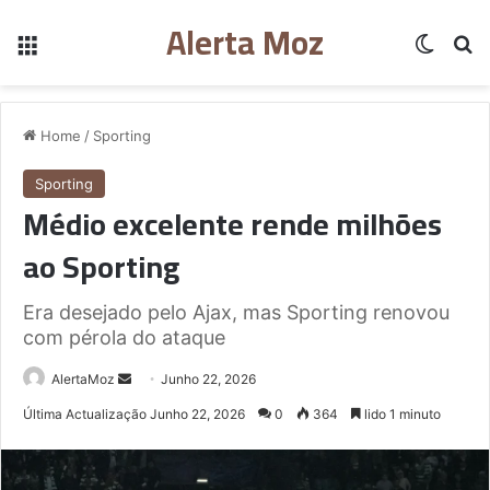
Alerta Moz
Menu
Switch
Pe
Home
/
Sporting
Sporting
Médio excelente rende milhões
ao Sporting
Era desejado pelo Ajax, mas Sporting renovou
com pérola do ataque
Send
AlertaMoz
Junho 22, 2026
an
Última Actualização Junho 22, 2026
0
364
lido 1 minuto
email