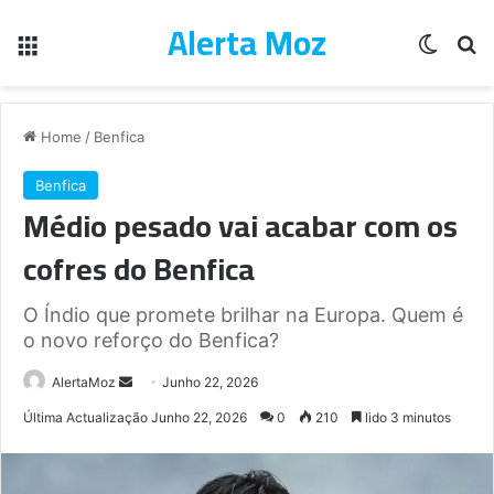
Alerta Moz
Menu
Switch
Pe
Home
/
Benfica
Benfica
Médio pesado vai acabar com os
cofres do Benfica
O Índio que promete brilhar na Europa. Quem é
o novo reforço do Benfica?
Send
AlertaMoz
Junho 22, 2026
an
Última Actualização Junho 22, 2026
0
210
lido 3 minutos
email