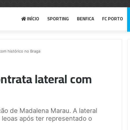
INÍCIO
SPORTING
BENFICA
FC PORTO
l com histórico no Braga
ontrata lateral com
ção de Madalena Marau. A lateral
 leoas após ter representado o