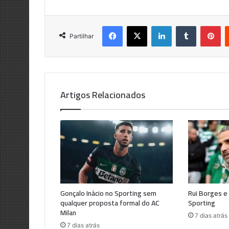
Facebook
X
LinkedIn
Tumblr
Pi
Partilhar
Artigos Relacionados
Gonçalo Inácio no Sporting sem
Rui Borges e
qualquer proposta formal do AC
Sporting
Milan
7 dias atrás
7 dias atrás