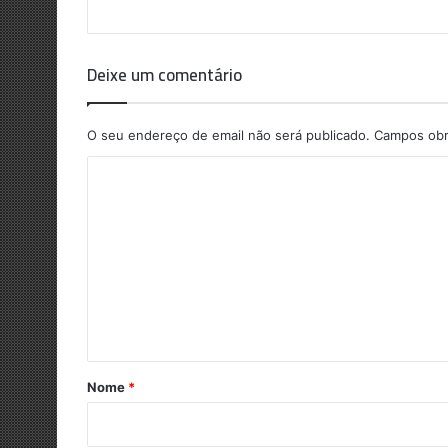
Deixe um comentário
O seu endereço de email não será publicado.
Campos obr
C
o
m
e
n
t
á
r
Nome
*
i
o