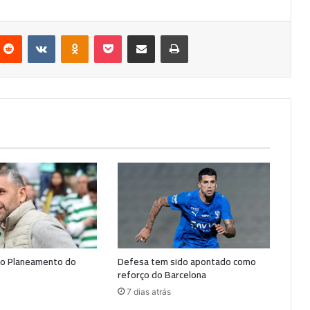
nterest
Reddit
VKontakte
Odnoklassniki
Pocket
Partilhar Via Email
Imprimir
 o Planeamento do
Defesa tem sido apontado como
reforço do Barcelona
7 dias atrás