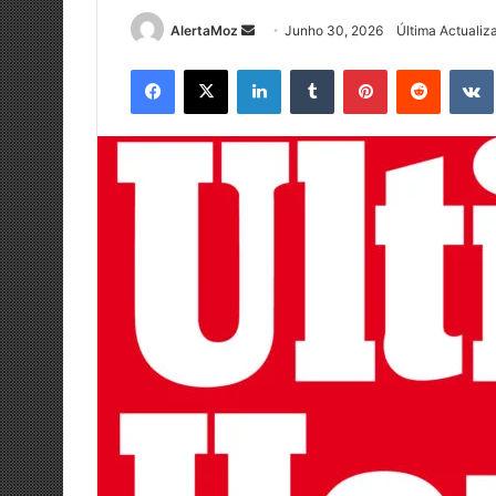
Send
AlertaMoz
Junho 30, 2026
Última Actuali
an
Facebook
X
LinkedIn
Tumblr
Pinterest
Reddit
email