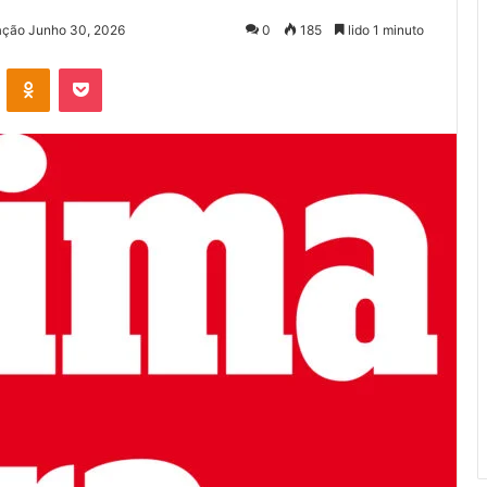
zação Junho 30, 2026
0
185
lido 1 minuto
VKontakte
Odnoklassniki
Pocket