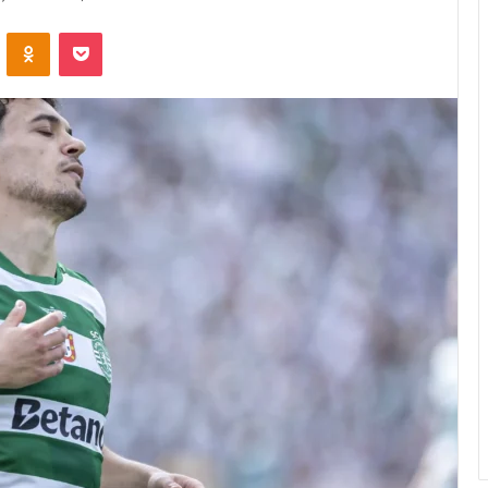
VKontakte
Odnoklassniki
Pocket