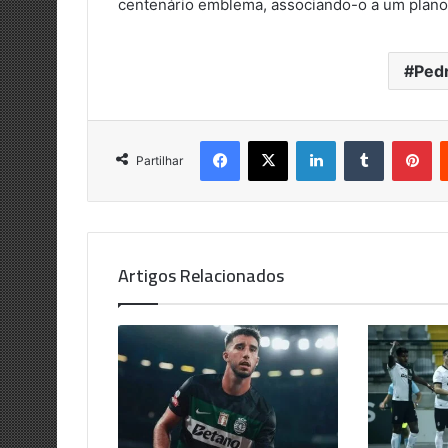
centenário emblema, associando-o a um plano t
Ped
Facebook
X
LinkedIn
Tumblr
Pi
Partilhar
Artigos Relacionados