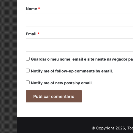
r
Nome
*
i
o
*
Email
*
Guardar o meu nome, email e site neste navegador pa
Notify me of follow-up comments by email.
Notify me of new posts by email.
© Copyright 2026, To