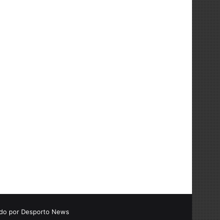
do por
Desporto News