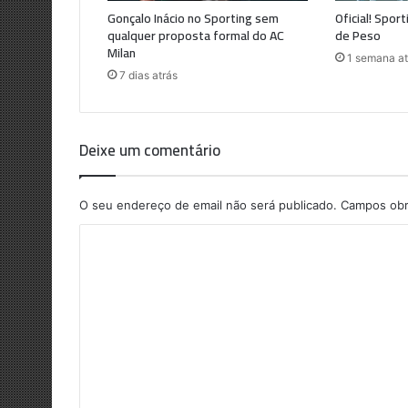
Gonçalo Inácio no Sporting sem
Oficial! Spor
qualquer proposta formal do AC
de Peso
Milan
1 semana at
7 dias atrás
Deixe um comentário
O seu endereço de email não será publicado.
Campos obr
C
o
m
e
n
t
á