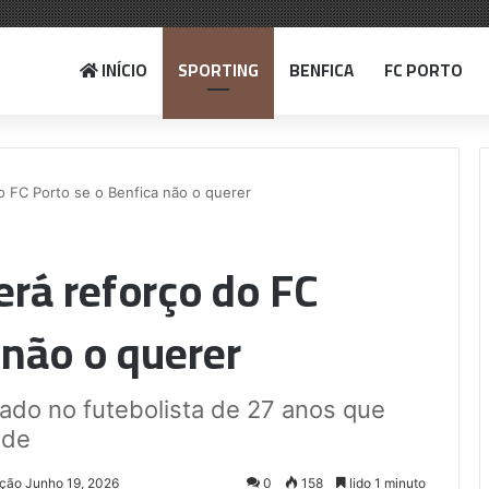
INÍCIO
SPORTING
BENFICA
FC PORTO
o FC Porto se o Benfica não o querer
rá reforço do FC
 não o querer
ado no futebolista de 27 anos que
ade
ação Junho 19, 2026
0
158
lido 1 minuto