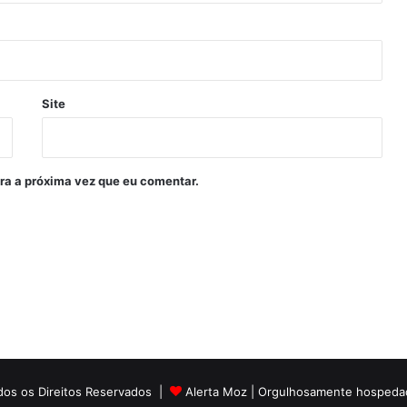
Site
ra a próxima vez que eu comentar.
dos os Direitos Reservados |
Alerta Moz
| Orgulhosamente hospeda