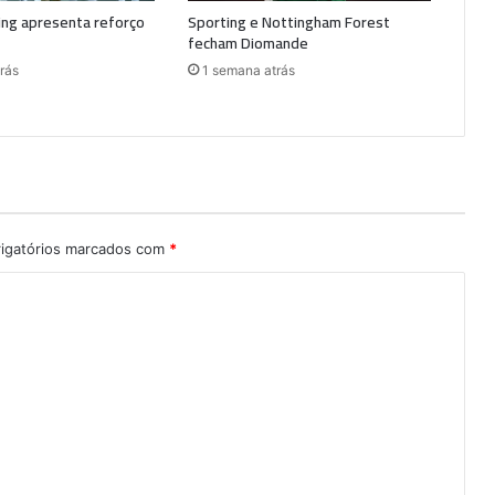
ting apresenta reforço
Sporting e Nottingham Forest
fecham Diomande
rás
1 semana atrás
igatórios marcados com
*