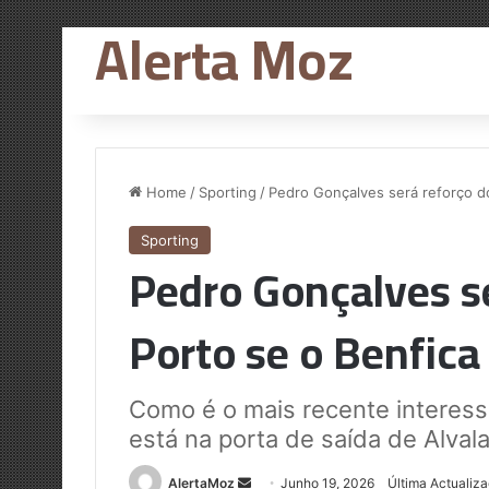
Alerta Moz
Home
/
Sporting
/
Pedro Gonçalves será reforço d
Sporting
Pedro Gonçalves se
Porto se o Benfica
Como é o mais recente interess
está na porta de saída de Alval
Send
AlertaMoz
Junho 19, 2026
Última Actualiz