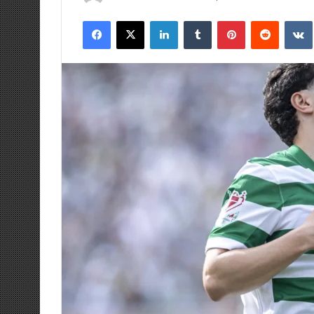
an
Facebook
X
LinkedIn
Tumblr
Pinterest
Reddit
email