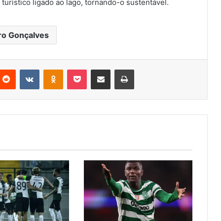
urístico ligado ao lago, tornando-o sustentável.
ro Gonçalves
nterest
Reddit
VKontakte
Odnoklassniki
Pocket
Partilhar Via Email
Imprimir