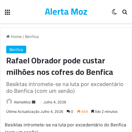
Alerta Moz
Menu
Switch
Pe
Home
/
Benfica
Benfica
Rafael Obrador pode custar
milhões nos cofres do Benfica
Besiktas intromete-se na luta por excedentário
do Benfica (com um senão)
Send
AlertaMoz
Julho 4, 2026
an
Última Actualização Julho 4, 2026
0
649
lido 2 minutos
email
Besiktas intromete-se na luta por excedentário do Benfica