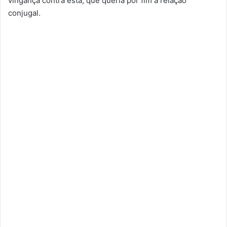
vingança contra esta, que queria pôr fim à relação
conjugal.