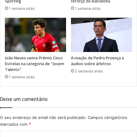
Sporting
reforço do Barcelona
1 semana atrás
1 semana atrás
João Neves vence Prémio Cinco
A reação de Pedro Proença a
Estrelas na categoria de “Jovem
áudios sobre árbitros
Talento”
2 semanas atrás
1 semana atrás
Deixe um comentário
O seu endereço de email não será publicado.
Campos obrigatórios
marcados com
*
C