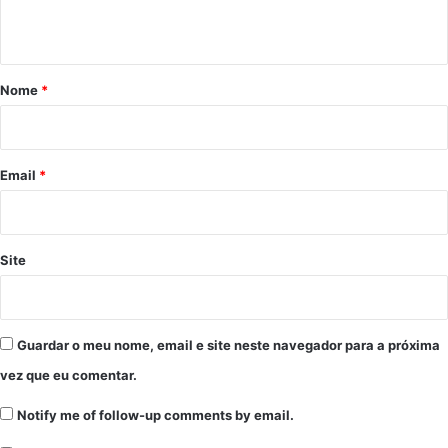
t
á
r
Nome
*
i
o
*
Email
*
Site
Guardar o meu nome, email e site neste navegador para a próxima
vez que eu comentar.
Notify me of follow-up comments by email.