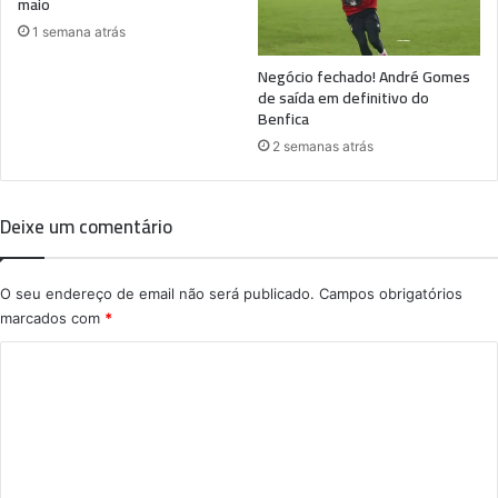
maio
1 semana atrás
Negócio fechado! André Gomes
de saída em definitivo do
Benfica
2 semanas atrás
Deixe um comentário
O seu endereço de email não será publicado.
Campos obrigatórios
marcados com
*
C
o
m
e
n