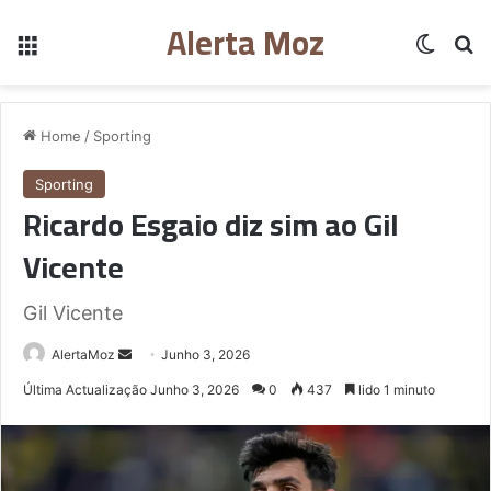
Alerta Moz
Menu
Switch
Pe
Home
/
Sporting
Sporting
Ricardo Esgaio diz sim ao Gil
Vicente
Gil Vicente
Send
AlertaMoz
Junho 3, 2026
an
Última Actualização Junho 3, 2026
0
437
lido 1 minuto
email