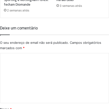
fecham Diomande
3 semanas atrás
2 semanas atrás
Deixe um comentário
O seu endereço de email não será publicado.
Campos obrigatórios
marcados com
*
C
o
m
e
n
t
á
r