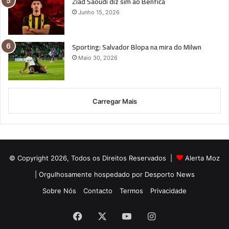
Ziad Saoudi diz sim ao Benfica
Junho 15, 2026
Sporting: Salvador Blopa na mira do Milwn
Maio 30, 2026
Carregar Mais
© Copyright 2026, Todos os Direitos Reservados |
Alerta Moz
| Orgulhosamente hospedado por
Desporto News
Sobre Nós
Contacto
Termos
Privacidade
Facebook
X
YouTube
Instagram