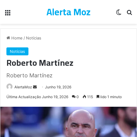
Alerta Moz
Menu
Switch
Pe
Home
/
Notícias
Notícias
Roberto Martínez
Roberto Martínez
Send
AlertaMoz
Junho 19, 2026
an
Última Actualização Junho 19, 2026
0
115
lido 1 minuto
email