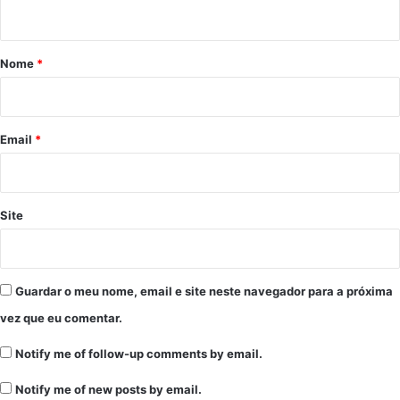
t
á
r
Nome
*
i
o
*
Email
*
Site
Guardar o meu nome, email e site neste navegador para a próxima
vez que eu comentar.
Notify me of follow-up comments by email.
Notify me of new posts by email.