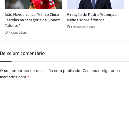
João Neves vence Prémio Cinco
A reação de Pedro Proença a
Estrelas na categoria de “Jovem
áudios sobre árbitros
Talento”
1 semana atrás
7 dias atrás
Deixe um comentário
O seu endereço de email não será publicado.
Campos obrigatórios
marcados com
*
C
o
m
e
n