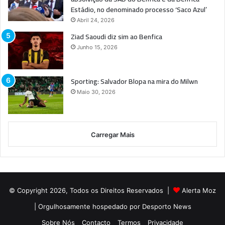
Estádio, no denominado processo ‘Saco Azul’
Abril 24, 2026
Ziad Saoudi diz sim ao Benfica
Junho 15, 2026
Sporting: Salvador Blopa na mira do Milwn
Maio 30, 2026
Carregar Mais
© Copyright 2026, Todos os Direitos Reservados |
Alerta Moz
| Orgulhosamente hospedado por
Desporto News
Sobre Nós
Contacto
Termos
Privacidade