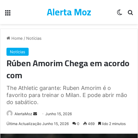
Alerta Moz
Menu
Switch
Pe
Home
/
Notícias
Notícias
Rúben Amorim Chega em acordo
com
The Athletic garante: Ruben Amorim é o
favorito para treinar o Milan. E pode abrir mão
do sabático.
Send
AlertaMoz
Junho 15, 2026
an
Última Actualização Junho 15, 2026
0
469
lido 2 minutos
email