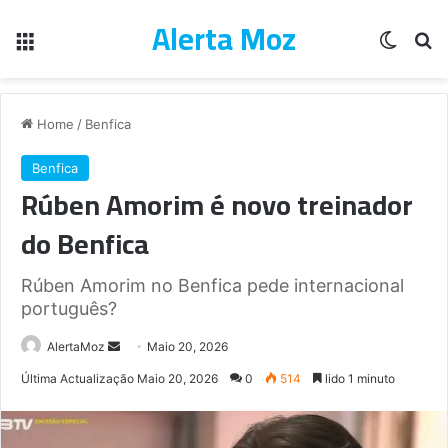
Alerta Moz
Menu
Switch
Pe
Home
/
Benfica
Benfica
Rúben Amorim é novo treinador
do Benfica
Rúben Amorim no Benfica pede internacional
português?
Send
AlertaMoz
Maio 20, 2026
an
Última Actualização Maio 20, 2026
0
514
lido 1 minuto
email