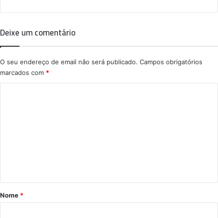
Deixe um comentário
O seu endereço de email não será publicado.
Campos obrigatórios
marcados com
*
C
o
m
e
n
t
á
r
Nome
*
i