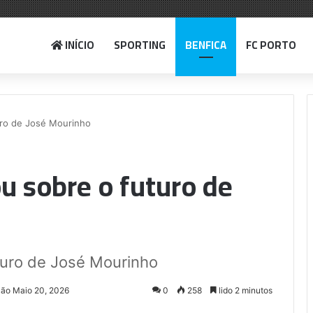
INÍCIO
SPORTING
BENFICA
FC PORTO
uro de José Mourinho
u sobre o futuro de
turo de José Mourinho
ção Maio 20, 2026
0
258
lido 2 minutos