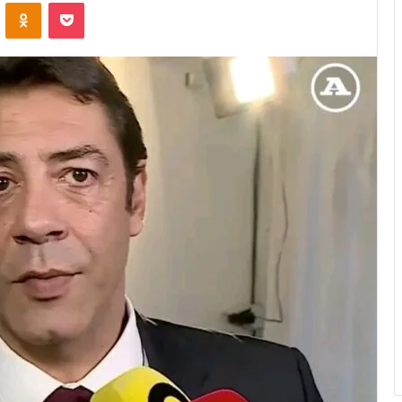
VKontakte
Odnoklassniki
Pocket