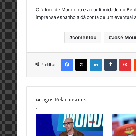
O futuro de Mourinho e a continuidade no Ben
imprensa espanhola dá conta de um eventual 
comentou
José Mou
Facebook
X
LinkedIn
Tumblr
Pi
Partilhar
Artigos Relacionados