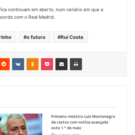
fica continuam em aberto, num cenário em que a
acordo com o Real Madrid.
rinho
o futuro
Rui Costa
nterest
Reddit
VKontakte
Odnoklassniki
Pocket
Partilhar Via Email
Imprimir
Primeiro-ministro Luís Montenegro
de rastos com notícia avançada
este 1.º de maio