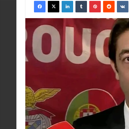
Facebook
X
LinkedIn
Tumblr
Pinterest
Reddit
email