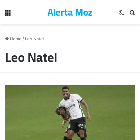
Alerta Moz
Menu
Switch
Pe
Home
/
Leo Natel
Leo Natel