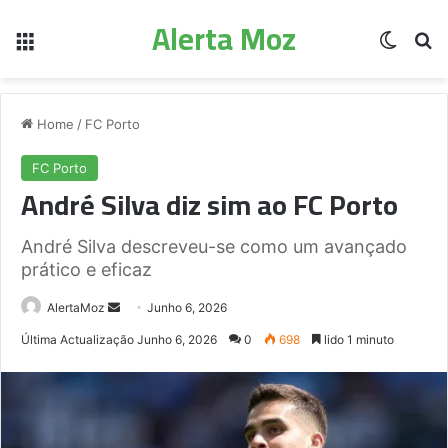
Alerta Moz
Menu
Switch
Pe
Home
/
FC Porto
FC Porto
André Silva diz sim ao FC Porto
André Silva descreveu-se como um avançado
prático e eficaz
Send
AlertaMoz
Junho 6, 2026
an
Última Actualização Junho 6, 2026
0
698
lido 1 minuto
email