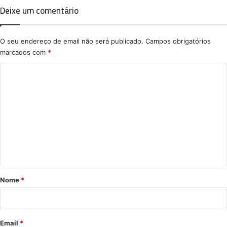
Deixe um comentário
O seu endereço de email não será publicado.
Campos obrigatórios
marcados com
*
C
o
m
e
n
t
á
r
Nome
*
i
o
*
Email
*