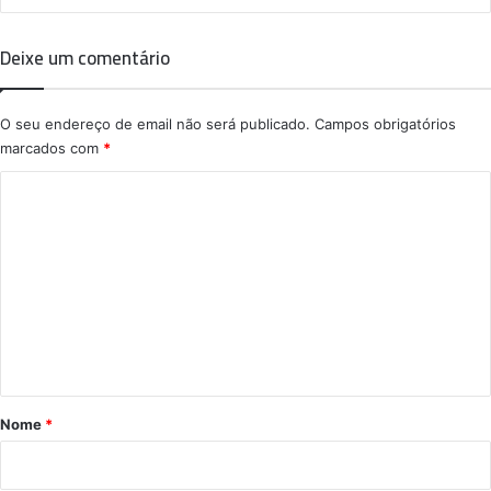
Deixe um comentário
O seu endereço de email não será publicado.
Campos obrigatórios
marcados com
*
C
o
m
e
n
t
á
r
Nome
*
i
o