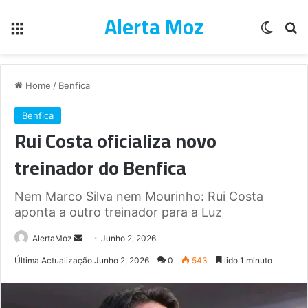
Alerta Moz
Menu
Switch
Pe
Home
/
Benfica
Benfica
Rui Costa oficializa novo
treinador do Benfica
Nem Marco Silva nem Mourinho: Rui Costa
aponta a outro treinador para a Luz
Send
AlertaMoz
Junho 2, 2026
an
Última Actualização Junho 2, 2026
0
543
lido 1 minuto
email