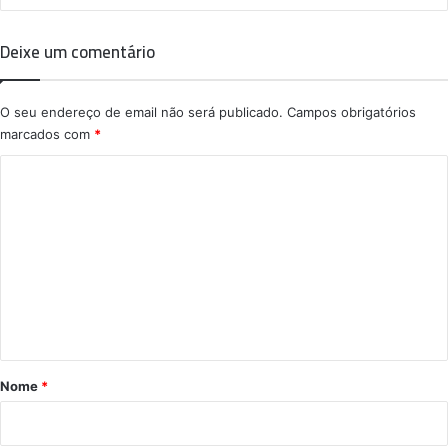
Deixe um comentário
O seu endereço de email não será publicado.
Campos obrigatórios
marcados com
*
C
o
m
e
n
t
á
r
Nome
*
i
o