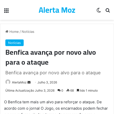
Alerta Moz
Menu
Switch
Pe
Home
/
Notícias
Notícias
Benfica avança por novo alvo
para o ataque
Benfica avança por novo alvo para o ataque
Send
AlertaMoz
Julho 3, 2026
an
Última Actualização Julho 3, 2026
0
68
lido 1 minuto
email
O Benfica tem mais um alvo para reforçar o ataque. De
acordo com o jornal O Jogo, os encarnados podem fechar