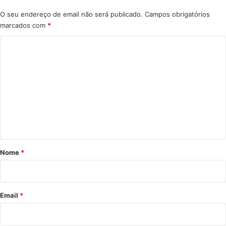
O seu endereço de email não será publicado.
Campos obrigatórios
marcados com
*
C
o
m
e
n
t
á
r
Nome
*
i
o
*
Email
*