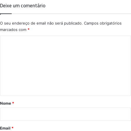
Deixe um comentário
O seu endereço de email não será publicado.
Campos obrigatórios
marcados com
*
C
o
m
e
n
t
á
r
Nome
*
i
o
*
Email
*