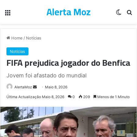
Alerta Moz
Menu
Switch
Pe
Home
/
Notícias
Notícias
FIFA prejudica jogador do Benfica
Jovem foi afastado do mundial
Send
AlertaMoz
Maio 8, 2026
an
Última Actualização Maio 8, 2026
0
209
Menos de 1 Minuto
email