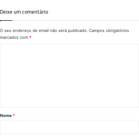
Deixe um comentário
O seu endereço de email não será publicado.
Campos obrigatórios
marcados com
*
C
o
m
e
n
t
á
r
Nome
*
i
o