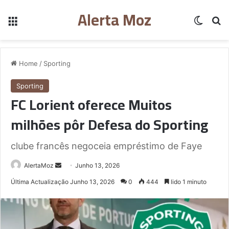
Alerta Moz
Menu
Switch
Pe
Home
/
Sporting
Sporting
FC Lorient oferece Muitos
milhões pôr Defesa do Sporting
clube francês negoceia empréstimo de Faye
Send
AlertaMoz
Junho 13, 2026
an
Última Actualização Junho 13, 2026
0
444
lido 1 minuto
email