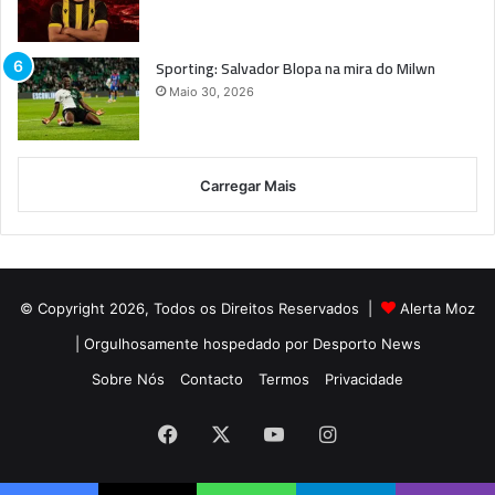
Sporting: Salvador Blopa na mira do Milwn
Maio 30, 2026
Carregar Mais
© Copyright 2026, Todos os Direitos Reservados |
Alerta Moz
| Orgulhosamente hospedado por
Desporto News
Sobre Nós
Contacto
Termos
Privacidade
Facebook
X
YouTube
Instagram