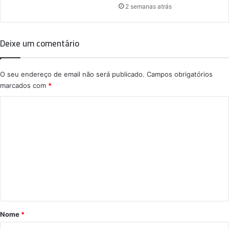
2 semanas atrás
Deixe um comentário
O seu endereço de email não será publicado.
Campos obrigatórios
marcados com
*
C
o
m
e
n
t
á
r
Nome
*
i