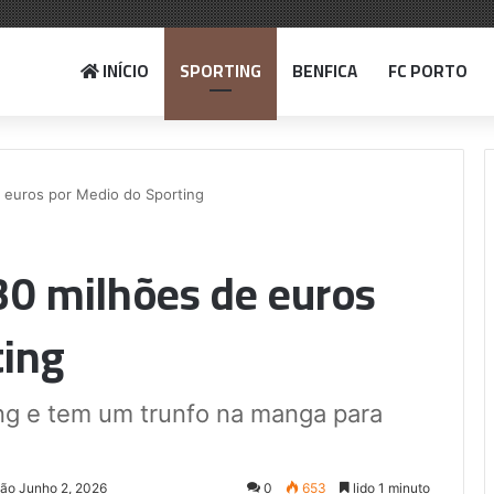
INÍCIO
SPORTING
BENFICA
FC PORTO
 euros por Medio do Sporting
30 milhões de euros
ting
ing e tem um trunfo na manga para
ção Junho 2, 2026
0
653
lido 1 minuto