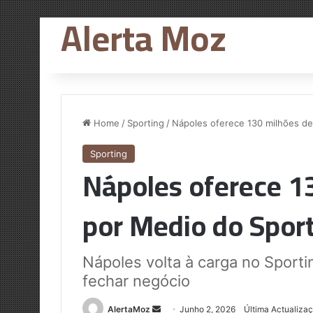
Alerta Moz
Home
/
Sporting
/
Nápoles oferece 130 milhões de
Sporting
Nápoles oferece 1
por Medio do Spor
Nápoles volta à carga no Sport
fechar negócio
Send
AlertaMoz
Junho 2, 2026
Última Actualiza