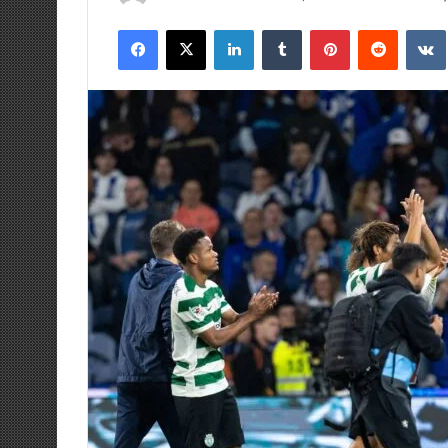
an
Facebook
X
LinkedIn
Tumblr
Pinterest
Reddit
email