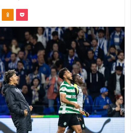
VKontakte
Odnoklassniki
Pocket