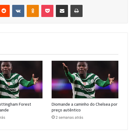
nterest
Reddit
VKontakte
Odnoklassniki
Pocket
Partilhar Via Email
Imprimir
ottingham Forest
Diomande a caminho do Chelsea por
ande
preço autêntico
rás
2 semanas atrás