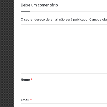
Deixe um comentário
O seu endereço de email não será publicado.
Campos obr
C
o
m
e
n
t
á
r
Nome
*
i
o
*
Email
*