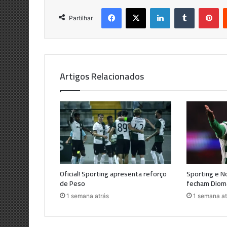
Facebook
X
LinkedIn
Tumblr
Pi
Partilhar
Artigos Relacionados
Oficial! Sporting apresenta reforço
Sporting e N
de Peso
fecham Diom
1 semana atrás
1 semana at