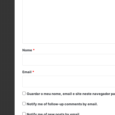
o
m
e
n
t
á
r
Nome
*
i
o
*
Email
*
Guardar o meu nome, email e site neste navegador pa
Notify me of follow-up comments by email.
Notify me of new posts by email.