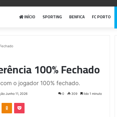
INÍCIO
SPORTING
BENFICA
FC PORTO
 Fechado
erência 100% Fechado
 com o jogador 100% fechado.
ção Junho 11, 2026
0
309
lido 1 minuto
VKontakte
Odnoklassniki
Pocket