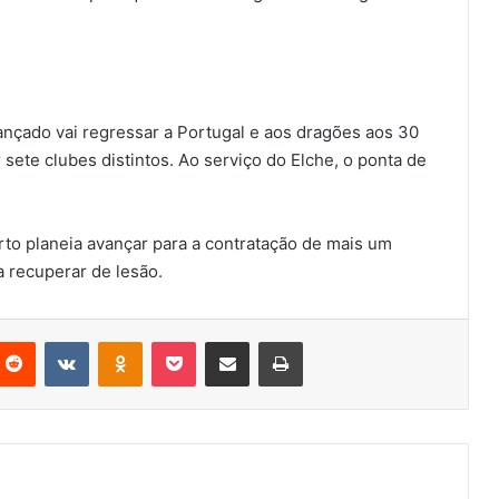
ançado vai regressar a Portugal e aos dragões aos 30
 sete clubes distintos. Ao serviço do Elche, o ponta de
to planeia avançar para a contratação de mais um
 recuperar de lesão.
nterest
Reddit
VKontakte
Odnoklassniki
Pocket
Partilhar Via Email
Imprimir