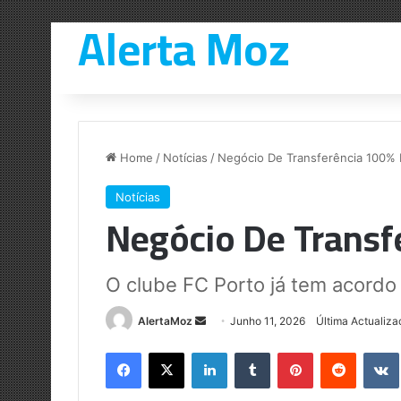
Alerta Moz
Home
/
Notícias
/
Negócio De Transferência 100%
Notícias
Negócio De Transf
O clube FC Porto já tem acordo
Send
AlertaMoz
Junho 11, 2026
Última Actualiza
an
Facebook
X
LinkedIn
Tumblr
Pinterest
Reddit
email