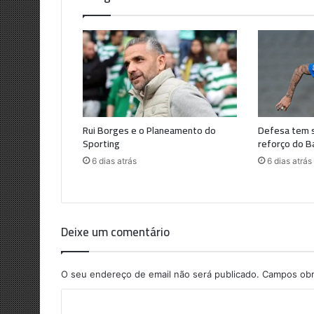
Rui Borges e o Planeamento do
Defesa tem 
Sporting
reforço do B
6 dias atrás
6 dias atrás
Deixe um comentário
O seu endereço de email não será publicado.
Campos obr
C