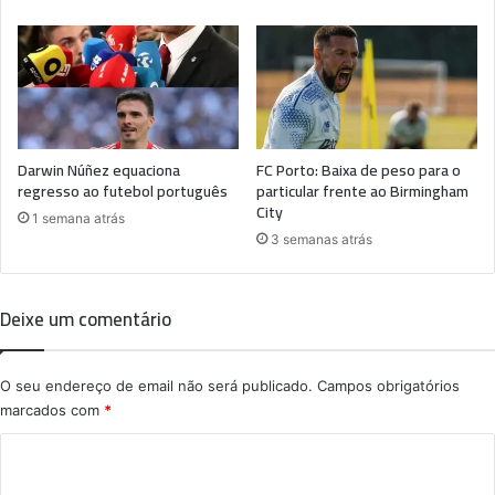
Darwin Núñez equaciona
FC Porto: Baixa de peso para o
regresso ao futebol português
particular frente ao Birmingham
City
1 semana atrás
3 semanas atrás
Deixe um comentário
O seu endereço de email não será publicado.
Campos obrigatórios
marcados com
*
C
o