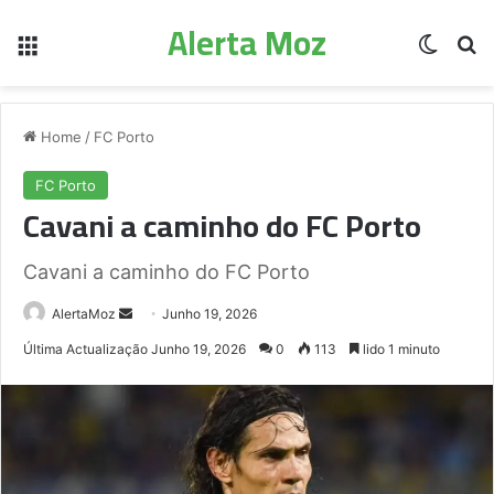
Alerta Moz
Menu
Switch
Pe
Home
/
FC Porto
FC Porto
Cavani a caminho do FC Porto
Cavani a caminho do FC Porto
Send
AlertaMoz
Junho 19, 2026
an
Última Actualização Junho 19, 2026
0
113
lido 1 minuto
email