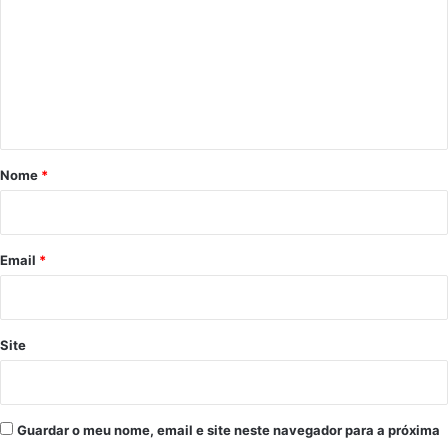
m
e
n
t
á
r
Nome
*
i
o
*
Email
*
Site
Guardar o meu nome, email e site neste navegador para a próxima